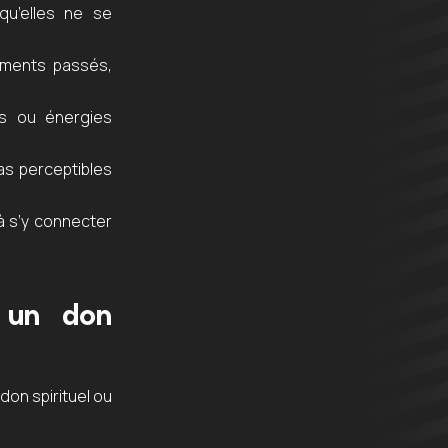
qu’elles ne se
ements passés,
ns ou énergies
s perceptibles
à s’y connecter
 un don
don spirituel ou