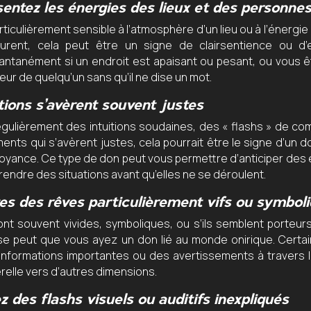
entez les énergies des lieux et des personne
rticulièrement sensible à l’atmosphère d’un lieu ou à l’énerg
urent, cela peut être un signe de clairsentience ou d’
antanément si un endroit est apaisant ou pesant, ou vous 
eur de quelqu’un sans qu’il ne dise un mot.
tions s’avèrent souvent justes
égulièrement des intuitions soudaines, des « flashs » de c
nts qui s’avèrent justes, cela pourrait être le signe d’un do
oyance. Ce type de don peut vous permettre d’anticiper de
endre des situations avant qu’elles ne se déroulent.
tes des rêves particulièrement vifs ou symbol
ont souvent vivides, symboliques, ou s’ils semblent porte
l se peut que vous ayez un don lié au monde onirique. Cert
informations importantes ou des avertissements à travers l
relle vers d’autres dimensions.
z des flashs visuels ou auditifs inexpliqués