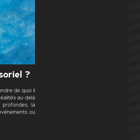
soriel ?
ndre de quoi il
réalités au-delà
s profondes, la
s événements ou