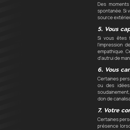
Des moments d
spontanée. Si 
source extérieu
5.
Vous cap
Si vous êtes
l’impression d
empathique. C
d’autrui de man
6.
Vous can
Certaines per
ou des idées 
soudainement, s
don de canalisa
7.
Votre cor
Certaines pers
présence lorsq