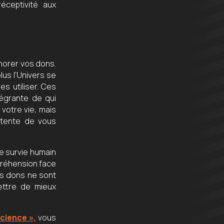
éceptivité aux
gnorer vos dons.
lus l’Univers se
es utiliser. Ces
ntégrante de qui
votre vie, mais
 tente de vous
 de survie humain
ppréhension face
es dons ne sont
ettre de mieux
cience »,
vous