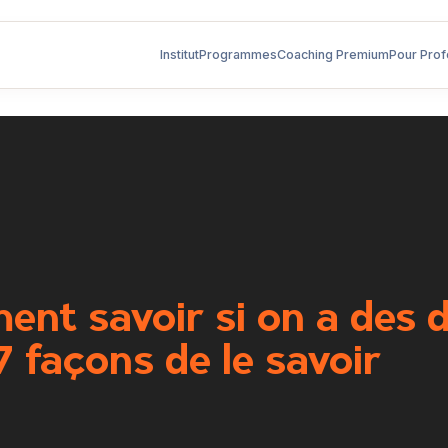
Institut
Programmes
Coaching Premium
Pour Prof
nt savoir si on a des 
7 façons de le savoir