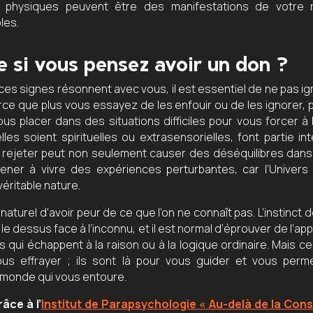
 physiques peuvent être des manifestations de votre r
les.
e si vous pensez avoir un don ?
 ces signes résonnent avec vous, il est essentiel de ne pas i
ce que plus vous essayez de les enfouir ou de les ignorer, p
s placer dans des situations difficiles pour vous forcer à l
lles soient spirituelles ou extrasensorielles, font partie i
 rejeter peut non seulement causer des déséquilibres dans 
ener à vivre des expériences perturbantes, car l’Univers
véritable nature.
it naturel d’avoir peur de ce que l’on ne connaît pas. L’instinct
le dessus face à l’inconnu, et il est normal d’éprouver de l’a
 qui échappent à la raison ou à la logique ordinaire. Mais c
ous effrayer ; ils sont là pour vous guider et vous perm
monde qui vous entoure.
âce à l’
Institut de Parapsychologie « Au-delà de la Cons