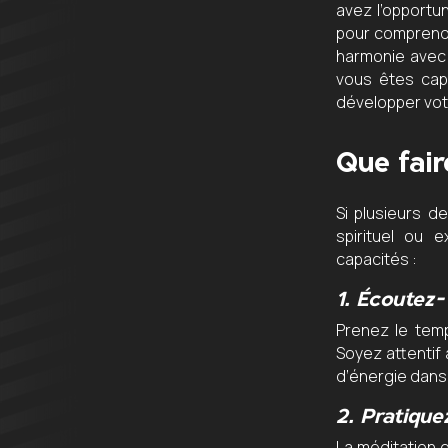
avez l’opportu
pour comprendre
harmonie avec 
vous êtes cap
développer votre
Que fair
Si plusieurs d
spirituel ou 
capacités :
1.
Écoutez-
Prenez le temp
Soyez attentif
d’énergie dans
2.
Pratique
La méditation 