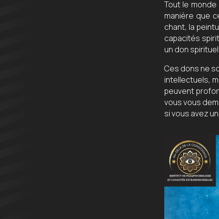
Tout le monde 
manière que c
chant, la peint
capacités spiri
un don spiritue
Ces dons ne son
intellectuels, 
peuvent profon
vous vous deman
si vous avez un