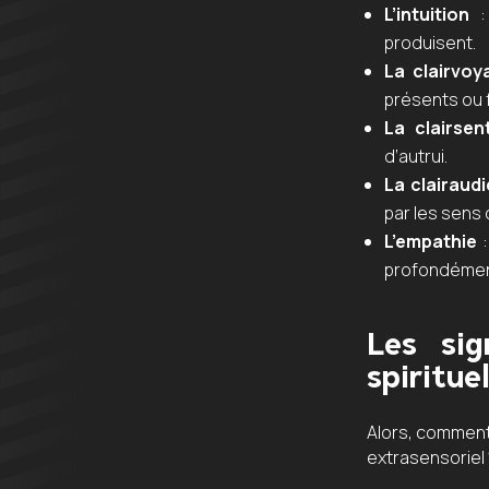
L’intuition
: 
produisent.
La clairvoy
présents ou 
La clairsen
d’autrui.
La clairaud
par les sens 
L’empathie
:
profondémen
Les si
spiritue
Alors, comment 
extrasensoriel ?