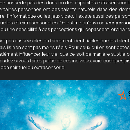
ne possède pas des dons ou des capacités extrasensoriell
ertaines personnes ont des talents naturels dans des dom
ure, l’informatique ou les jeux vidéo, il existe aussi des per
tuelles et extrasensorielles. On estime qu’environ
une person
l ou une sensibilité à des perceptions qui dépassent l’ordinaire
t pas aussi visibles ou facilement identifiables que les talent
mais ils n’en sont pas moins réels. Pour ceux qui en sont doté
dément influencer leur vie, que ce soit de manière subtile o
dez si vous faites partie de ces individus, voici quelques pi
 don spirituel ou extrasensoriel.