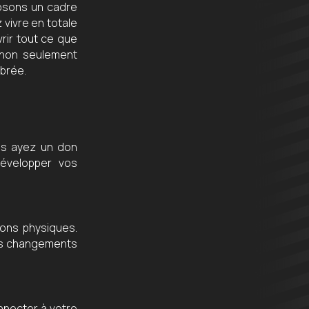
posons un cadre
 vivre en totale
rir tout ce que
 non seulement
ibrée.
us ayez un don
développer vos
ons physiques.
des changements
nnecter à votre