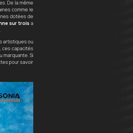
es. De la même
aines comme le
sonnes dotées de
ne sur trois
a
.
s artistiques ou
s, ces capacités
u marquante. Si
stes pour savoir