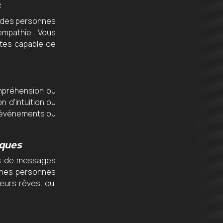
s
ie des personnes
empathie. Vous
êtes capable de
ompréhension ou
n d’intuition ou
s événements ou
iques
urs de messages
aines personnes
eurs rêves, qui