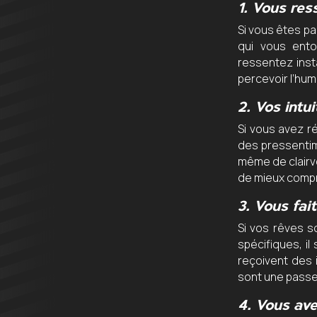
1.
Vous ress
Si vous êtes pa
qui vous ento
ressentez inst
percevoir l’hum
2.
Vos intui
Si vous avez r
des pressentime
même de clairv
de mieux compr
3.
Vous fai
Si vos rêves s
spécifiques, i
reçoivent des 
sont une passe
4.
Vous ave