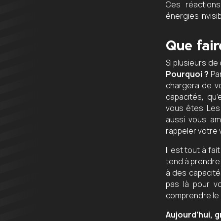
Ces réactions
énergies invisib
Que fair
Si plusieurs de
Pourquoi ?
Par
chargera de vou
capacités, qu’e
vous êtes. Les
aussi vous am
rappeler votre 
Il est tout à fa
tend à prendre 
à des capacités
pas là pour v
comprendre le 
Aujourd’hui, gr