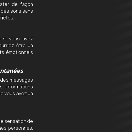
ster de façon
u des sons sans
ielles.
 si vous avez
ourriez être un
ts émotionnels
ontanées
t des messages
s informations
que vous avez un
ne sensation de
nes personnes.