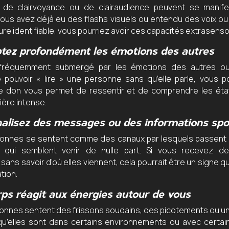
e clairvoyance ou de clairaudience peuvent se manife
vous avez déjà eu des flashs visuels ou entendu des voix o
re identifiable, vous pourriez avoir ces capacités extrasensor
tez profondément les émotions des autres
 fréquemment submergé par les émotions des autres ou
e pouvoir « lire » une personne sans qu’elle parle, vous p
e don vous permet de ressentir et de comprendre les éta
ière intense.
alisez des messages ou des informations sp
sonnes se sentent comme des canaux par lesquels passen
qui semblent venir de nulle part. Si vous recevez de
ans savoir d’où elles viennent, cela pourrait être un signe 
tion.
ps réagit aux énergies autour de vous
onnes sentent des frissons soudains, des picotements ou u
u’elles sont dans certains environnements ou avec certai